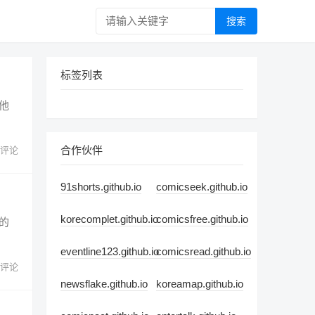
搜索
标签列表
他
合作伙伴
 评论
91shorts.github.io
comicseek.github.io
korecomplet.github.io
comicsfree.github.io
的
eventline123.github.io
comicsread.github.io
 评论
newsflake.github.io
koreamap.github.io