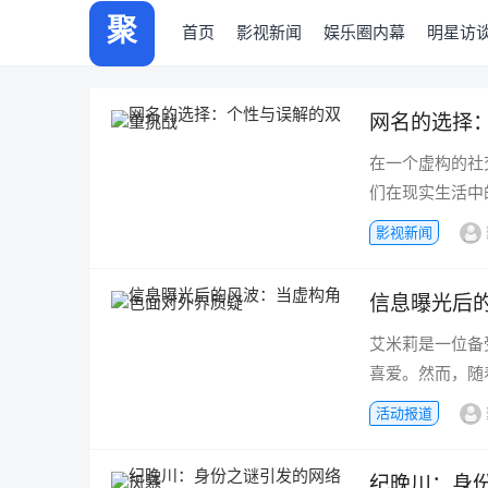
聚力热瓜快报
首页
影视新闻
娱乐圈内幕
明星访
网名的选择
在一个虚构的社
们在现实生活中
影视新闻
信息曝光后
艾米莉是一位备
喜爱。然而，随
活动报道
纪晚川：身