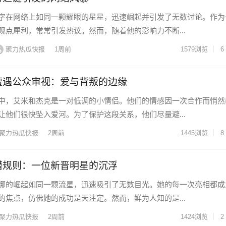
字在网络上如同一颗耀眼的星星，迅速崛起并引发了无数讨论。作为
观点犀利，常常引发热议。然而，随着他的影响力不断...
聚力热瓜快报
1周前
1579
浏览
6
遭遇公众审视：爱与背叛的边缘
中，艾米和杰克是一对低调的小情侣。他们的情感因一次合作而悄然
让他们很快坠入爱河。为了保护这段关系，他们尽量避...
聚力热瓜快报
2周前
1445
浏览
8
潜规则：一位新晋明星的沉浮
娜的崛起如同一颗流星，迅速吸引了无数目光。她的每一次亮相都成
的焦点，仿佛她的成功是天注定。然而，鲜为人知的是...
聚力热瓜快报
2周前
1424
浏览
2