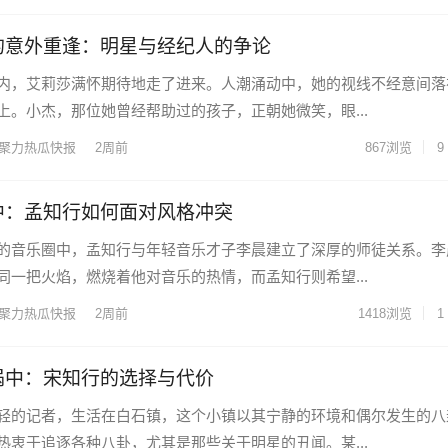
的意外重逢：明星与经纪人的争论
内，艾莉莎满怀期待地走了进来。人潮涌动中，她的视线不经意间落
上。小杰，那位她曾经帮助过的孩子，正朝她微笑，眼...
聚力热瓜快报
2周前
867
浏览
9
中：孟知行如何面对风格冲突
的音乐圈中，孟知行与年轻音乐才子李晨建立了深厚的师徒关系。李
同一把火焰，燃烧着他对音乐的热情，而孟知行则希望...
聚力热瓜快报
2周前
1418
浏览
1
涡中：宋知行的选择与代价
轻的记者，生活在白石镇，这个小镇以其宁静的环境和偶尔发生的八
热衷于追逐各种八卦，尤其是那些关于明星的丑闻。某...