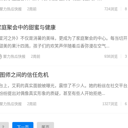
聚力热瓜快报
2周前
724
浏览
8
家庭聚会中的甜蜜与健康
星河之外》不仅是消暑的美味，更成为了家庭聚会的中心。每当切开
甜美的果汁四溅，孩子们的欢笑声伴随着瓜香弥漫在空气...
聚力热瓜快报
2周前
938
浏览
3
P图师之间的信任危机
台上，艾莉的真实面貌被曝光，震惊了不少人。她的粉丝在社交平台
纷纷提出对偶像真实形象的质疑，甚至有些人开始拒绝...
聚力热瓜快报
2周前
1327
浏览
6
2
下一页
尾页