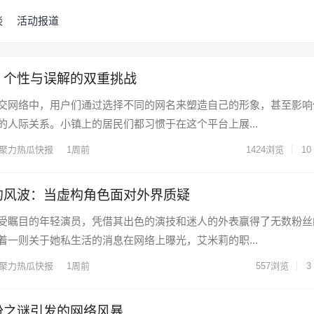
谈
活动报道
：个性与误解的双重挑战
交网络中，用户们通过选择不同的网名来塑造自己的形象，甚至影响
的人际关系。小镇上的居民们都习惯于在这个平台上展...
聚力热瓜快报
1周前
1424
浏览
10
的风波：当虚构角色面对外界质疑
受瞩目的年轻演员，凭借其出色的演技和迷人的外表赢得了无数粉丝
着一则关于她私生活的消息在网络上曝光，艾米莉的职...
聚力热瓜快报
1周前
557
浏览
3
份之谜引发的网络风暴