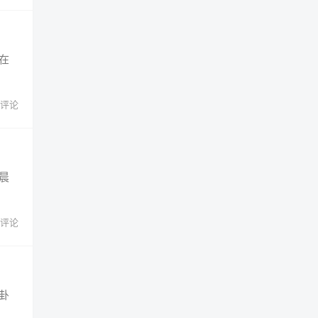
在
 评论
晨
 评论
卦