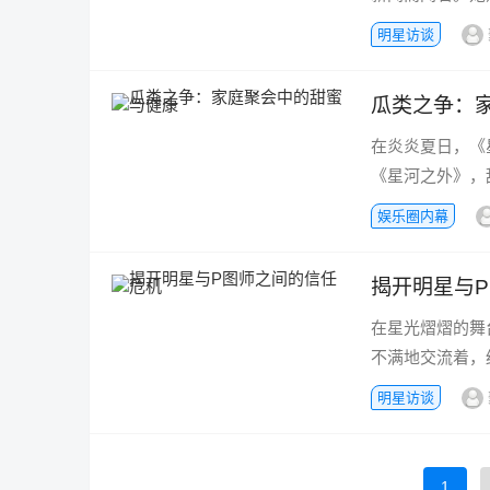
明星访谈
瓜类之争：
在炎炎夏日，《
《星河之外》，
娱乐圈内幕
揭开明星与
在星光熠熠的舞
不满地交流着，
明星访谈
1