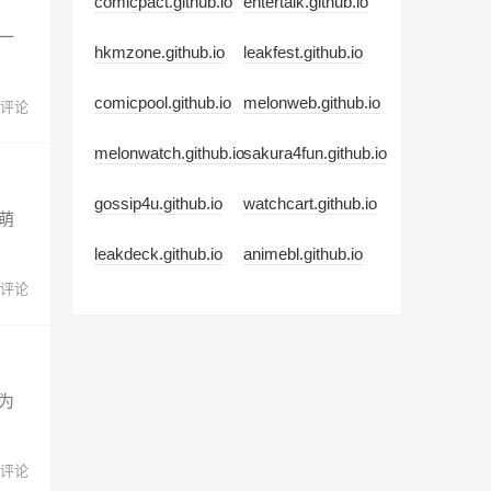
comicpact.github.io
entertalk.github.io
一
hkmzone.github.io
leakfest.github.io
comicpool.github.io
melonweb.github.io
 评论
melonwatch.github.io
sakura4fun.github.io
gossip4u.github.io
watchcart.github.io
萌
leakdeck.github.io
animebl.github.io
 评论
为
 评论